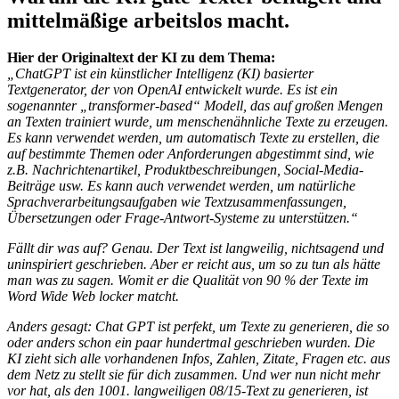
mittelmäßige arbeitslos macht.
Hier der Originaltext der KI zu dem Thema:
„ChatGPT ist ein künstlicher Intelligenz (KI) basierter
Textgenerator, der von OpenAI entwickelt wurde. Es ist ein
sogenannter „transformer-based“ Modell, das auf großen Mengen
an Texten trainiert wurde, um menschenähnliche Texte zu erzeugen.
Es kann verwendet werden, um automatisch Texte zu erstellen, die
auf bestimmte Themen oder Anforderungen abgestimmt sind, wie
z.B. Nachrichtenartikel, Produktbeschreibungen, Social-Media-
Beiträge usw. Es kann auch verwendet werden, um natürliche
Sprachverarbeitungsaufgaben wie Textzusammenfassungen,
Übersetzungen oder Frage-Antwort-Systeme zu unterstützen.“
Fällt dir was auf? Genau. Der Text ist langweilig, nichtsagend und
uninspiriert geschrieben. Aber er reicht aus, um so zu tun als hätte
man was zu sagen. Womit er die Qualität von 90 % der Texte im
Word Wide Web locker matcht.
Anders gesagt: Chat GPT ist perfekt, um Texte zu generieren, die so
oder anders schon ein paar hundertmal geschrieben wurden. Die
KI zieht sich alle vorhandenen Infos, Zahlen, Zitate, Fragen etc. aus
dem Netz zu stellt sie für dich zusammen. Und wer nun nicht mehr
vor hat, als den 1001. langweiligen 08/15-Text zu generieren, ist